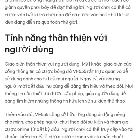
giành quyền phơi bày để đạt thắng lợi. Người chơi có thế cá
cược vào bất kì trò chơi nào để cá cược vào hoặc bất kì sự
kiện đang diễn ra qua toàn thế giới.
Tính năng thân thiện với
người dùng
Giao diện thân thiện với người dùng. Mặt khác, giao diện của
cổng thông tin cá cược bóng đá
VF555
rất trực quan và dễ
sử dụng dành cho tất cả mọi người. Ngay cả với những
người mới bắt đầu, họ cũng dễ dàng tìm hiểu và theo dõi. Mọi
thông tin cần thiết đã được cấp phép, giúp người dùng dễ
dàng tìm kiếm những thông tin hữu ích về sự kiện thể thao.
Thêm vào đó,
VF555
cũng sở hữu ứng dụng di động riêng
cho mình, cho phép người chơi theo dõi sự kiện và tham gia
cược online từ bất kỳ đâu. Người chơi có thể truy cập vào tài
khoản, kiểm tra
tỷ lệ cược
, cược trong vài cú nhấp chuột.