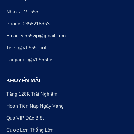
Nhà cái VF555
Phone: 0358218653
Email: vf555vip@gmail.com
Tele: @VF555_bot
Fanpage: @VF555bet
KHUYẾN MÃI
Tặng 128K Trải Nghiệm
Hoàn Tiền Nạp Ngày Vàng
Quà VIP Đặc Biệt
Cược Lớn Thắng Lớn