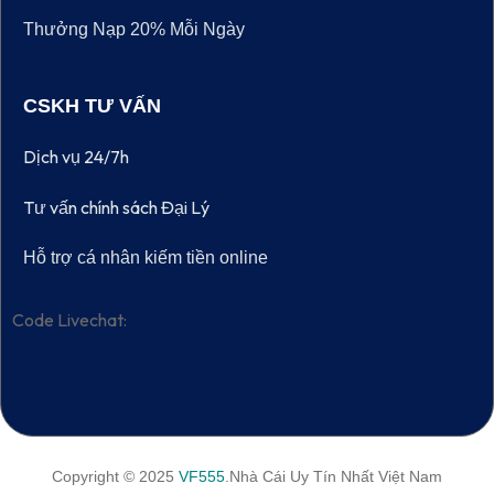
Thưởng Nạp 20% Mỗi Ngày
CSKH TƯ VẤN
Dịch vụ 24/7h
Tư vấn chính sách Đại Lý
Hỗ trợ cá nhân kiếm tiền online
Code Livechat:
Copyright © 2025
VF555
.Nhà Cái Uy Tín Nhất Việt Nam