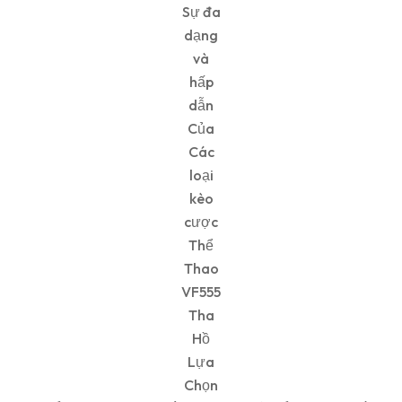
Sự đa
dạng
và
hấp
dẫn
Của
Các
loại
kèo
cược
Thể
Thao
VF555
Tha
Hồ
Lựa
Chọn