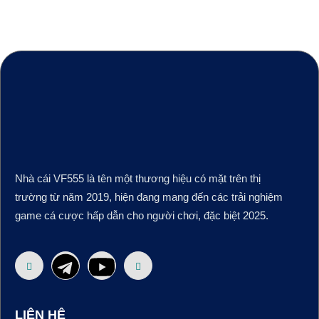
Nhà cái VF555 là tên một thương hiệu có mặt trên thị
trường từ năm 2019, hiện đang mang đến các trải nghiệm
game cá cược hấp dẫn cho người chơi, đặc biệt 2025.
LIÊN HỆ