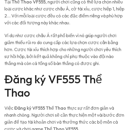
Tại
Thể Thao VF555
, người chơi cũng có thể lựa chọn nhiều
loại cược khác như cược châu Á, cờ tài xỉu, cược hiệp 1, hiệp
2… Với mỗi loại cược đều có các đặc điểm riêng và phù hợp
với các đối tượng này khác nhau.
Ví dụ như cược châu Á rất phổ biến vì nó giúp người chơi
giảm thiểu rủi ro do cung cấp các lựa chọn cược cân bằng
hơn. Cược tài xỉu thích hợp cho những người chơi yêu thích
sự hồi hộp, bởi kết quả không chỉ phụ thuộc vào đội nào
thắng mà còn cá tổng số bàn thắng có được ghi.
Đăng ký
VF555
Thể
Thao
Việc
Đăng ký VF555 Thể Thao
thực sự rất đơn giản và
nhanh chóng. Người chơi sẽ cần thực hiện một vài bước đơn
giản để tạo tài khoản chơi và thưởng thức các bộ môn cá
cược và chơi game
Thể Thao VF555
.