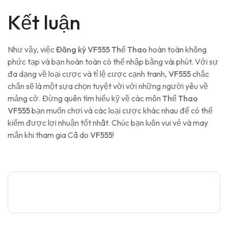
Kết luận
Như vậy, việc
Đăng ký VF555 Thể Thao
hoàn toàn không
phức tạp và bạn hoàn toàn có thể nhập bằng vài phút. Với sự
đa dạng về loại cược và tỉ lệ cược cạnh tranh,
VF555
chắc
chắn sẽ là một sựa chọn tuyệt vời với những người yêu về
mảng cờ. Đừng quên tìm hiểu kỹ về các môn
Thể Thao
VF555
bạn muốn chơi và các loại cược khác nhau để có thể
kiếm được lợi nhuận tốt nhât. Chúc bạn luôn vui vẻ và may
mắn khi tham gia Câ do
VF555
!