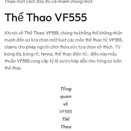
Thao
một cách đầy đủ và nhanh chóng nhất.
Thể Thao
VF555
Khi nói về
Thể Thao VF555
, chúng ta không thể không nhấn
mạnh đến sự lựa chọn một loạt các môn thể thao từ
VF555
,
claims cho phép người chơi thỏa sức lựa chọn sở thích. Từ
bóng đá, bóng rổ, tennis, thể thao điện tử,. điều này mậu
thuẫn
VF555
cung cấp
tỷ lệ cược
hấp dẫn cho từng sự kiện
thể thao
Tổng
quan
về
VF555
Thể
Thao